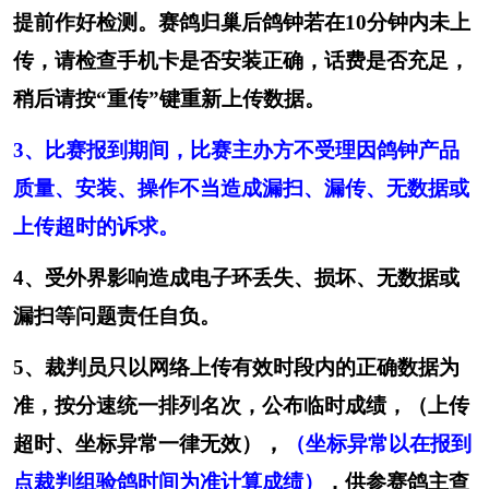
陕西科汇公司成都售后电话
:18116570021、
提前作好检测。赛鸽归巢后鸽钟若在10分钟内未上
18116570020
传，请检查手机卡是否安装正确，话费是否充足，
稍后请按“重传”键重新上传数据。
3、比赛报到期间，比赛主办方不受理因鸽钟产品
质量、安装、操作不当造成漏扫、漏传、无数据或
上传超时的诉求。
4、受外界影响造成电子环丢失、损坏、无数据或
漏扫等问题责任自负。
5、裁判员只以网络上传有效时段内的正确数据为
准，按分速统一排列名次，公布临时成绩，（上传
，
超时、坐标异常一律无效）
（坐标异常以在报到
点裁判组验鸽时间为准计算成绩）
，供参赛鸽主查