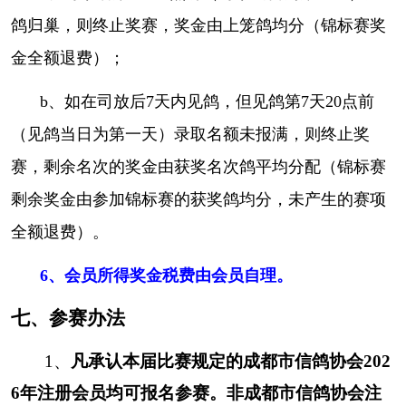
绩，不退费（含锦标赛）。
{省鸽协发行1一1万
鸽归巢，则终止奖赛，奖金由上笼鸽均分（锦标赛奖
号、成都市信鸽协会2014年发行成立30周年纪
金全额退费）；
念环、中鸽协发行成立40周年、建党100周年、
b、如在司放后7天内见鸽，但见鸽第7天20点前
建国70周年纪念环、爱心环可参赛}。
会员参赛
（见鸽当日为第一天）录取名额未报满，则终止奖
信鸽佩戴的须是成都市信鸽协会发行号段
，
2023年以前（不含2023年）足环不限。
赛，剩余名次的奖金由获奖名次鸽平均分配（锦标赛
2、足环损坏不完整、残缺不全者不得参加
剩余奖金由参加锦标赛的获奖鸽均分，未产生的赛项
比赛，不得佩戴除比赛指定用电子环外的双环及
全额退费）。
标志环。
不得在赛鸽身上预留任何联系方式等信
6、会员所得奖金税费由会员自理。
息，违者，按照比赛作弊处理。本届比赛所有赛
鸽以防揭动条密封足环和电子环，验鸽时防揭动
七、参赛办法
条缺失、被揭动受损之鸽成绩判定无效。市鸽协
1、
凡承认本届比赛规定的成都市信鸽协会
202
不接受由此引起的仲裁申请。
3、
报名者
已匹配的现场打印竞翔单，未匹
6
年注册会员均可报名参赛。
非成都市信鸽协会注