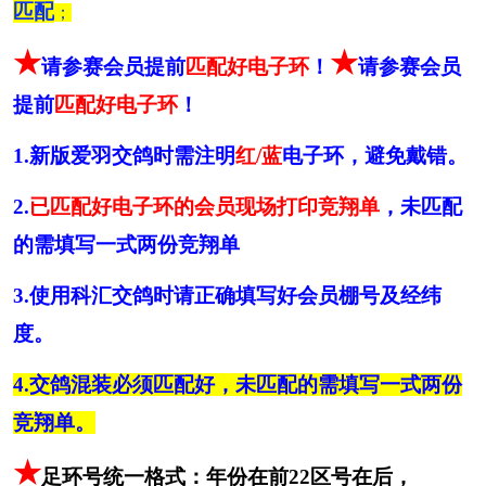
匹配
；
错。
2.
已匹配好电子环的会员现场打印竞翔单
，未匹
★
★
请参赛会员提前
匹配好电子环
！
请参赛会员
配的需填写一式两份竞翔单
提前
匹配好电子环
！
3.使用科汇交鸽时请正确填写好会员棚号及经纬
度。
1.新版爱羽交鸽时需注明
红
/蓝
电子环，避免戴错。
4.交鸽混装必须匹配好，未匹配的需填写一式两
2.
已匹配好电子环的会员现场打印竞翔单
，未匹配
份竞翔单。
的需填写一式两份竞翔单
★
足环号统一格式：年份在前
22区号在后，
建国
70周年：2019-70； 爱心环：2020-99；
3.使用科汇交鸽时请正确填写好会员棚号及经纬
抗战胜利
80周年：2026-22；
度。
建党
100周年纪念环：2021-71； 冬奥会纪念
4.交鸽混装必须匹配好，未匹配的需填写一式两份
环：2022-88；
中鸽协
40周年纪念环:2024-40;成都市30周年纪
竞翔单。
念环2014-00
★
足环号统一格式：年份在前
22区号在后，
四、报到地点：
成都市信鸽协会（新园大道
17号