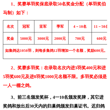
1、奖赛单羽奖保底录取50名奖金分配（单羽奖伯
它进奖鸽和放出后30天内的归巢鸽颁发归巢证
马制）如下：
书。迟归鸽在各区市县鸽协及服务站报到登记，
由市鸽协统一颁发奖赛或普训归巢证（手写归巢
证无效）。
（普训鸽加盖暗记章方可有效报到登
记并颁发归巢证）
4、
设锦标赛
a、十 取 一 ：10元奖90元、20元奖180元、
30元奖270元、40元奖360元、50元奖450元、
100元奖900元。
2、奖赛多羽奖：在录取名次内进3羽奖400元和进
b、二十取一 ：10元奖180元、20元奖360
5羽奖600元及进8羽奖1000元名额不限。多羽奖必须是
元、30元奖540元、40元奖720、50元奖900
一人一棚之鸽。
元、100元1800元。
5、
本届联赛出现下列情况时，奖金分配办
3、前三名颁发奖杯，4一10名颁发奖牌，其它进
法如下：
奖鸽和放出后30天内的归巢鸽颁发归巢证书。迟归鸽