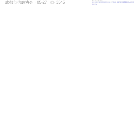
成都市信鸽协会 · 05-27
3545
26年秋成都市二赛区三关鸽王特比环售环数据
0.00
明细
¥
支付时间:
00
:
00
:
00
成都市信鸽协会 · 05-25
718
2026年春季成都市五赛区三关特比环挑战赛、
微信支付
会员乐联赛平凉站级别五及会员乐联赛铜川站
比赛优胜鸽颁奖拍卖通知及规则
支付宝支付
成都市信鸽协会 · 05-23
3029
26年春成都市第二届太阳神鸟杯678三关特比环
立即付款
11-55名获奖鸽