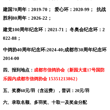
国防乐园内成都市信鸽协会
15351213862
）
建国
70周年：2019-70； 爱心环：2020-99；
抗战
五、奖赛
60元/羽（含运费），普训：20元/羽
胜利
80周年：2026-22；
六、录取名额、多羽奖、十取一及奖金分配
建党
100周年纪念环：2021-71； 冬奥会纪念环：2
1、奖赛单羽奖保底录取50名奖金分配（单
022-88；
羽奖伯马制）如下：
名
中鸽协
40周年纪念环:2024-40;成都市30周年纪念环
冠军
亚军
季军
4－10
次
2014-00
奖
5000
3000
2000
700元
金
元
元
元
四、报到地点：
成都市信鸽协会（新园大道
17号国防
如集鸽达
1050羽，则每多集鸽12羽增加一个名额，奖
15351213862
乐园内成都市信鸽协会
）
2、奖赛多羽奖：在录取名次内进3羽奖400
五、奖赛
60元/羽（含运费），普训：20元/羽
元和进5羽奖600元及进8羽奖1000元名额不限。
多羽奖必须是一人一棚之鸽。
六、录取名额、多羽奖、十取一及奖金分配
3、前三名颁发奖杯，4一10名颁发奖牌，其