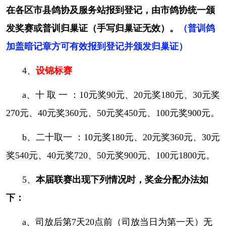
a、司放后第7天20点前（司放当日为第一
在各区市县鸽协及服务站报到登记，由市鸽协统一颁
天）无鸽归巢，则终止奖赛，奖金由上笼鸽均分
发奖赛或普训归巢证（手写归巢证无效）。
（普训鸽
（锦标赛奖金全额退费）；
加盖暗记章方可有效报到登记并颁发归巢证）
b、如在司放后7天内见鸽，但见鸽第7天20
名次
冠军
亚军
季军
4－10名
点前（见鸽当日为第一天）录取名额未报满，则
4、
设锦标赛
终止奖赛，剩余名次的奖金由获奖名次鸽平均分
奖金
5000元
3000元
2000元
700元
a、十 取 一 ：10元奖90元、20元奖180元、30元奖
配（锦标赛剩余奖金由参加锦标赛的获奖鸽均
270元、40元奖360元、50元奖450元、100元奖900元。
如集鸽达
1050羽，则每多集鸽12羽增加一个名额，奖
分，未产生的赛项全额退费）。
6、会员所得奖金税费由会员自理。
b、二十取一 ：10元奖180元、20元奖360元、30元
七、参赛办法
奖540元、40元奖720、50元奖900元、100元1800元。
1、
凡承认本届比赛规定的成都市信鸽协会
2026
年注册会员均可报名参赛。
非成都市信鸽
5、
本届联赛出现下列情况时，奖金分配办法如
协会注册会员和非成都市信鸽协会发行足环号段
下：
不能参赛，
比赛主办方及裁判在集鸽时不负责核
a、司放后第7天20点前（司放当日为第一天）无
对参赛资格和号段，
如有参赛责任自负，取消成