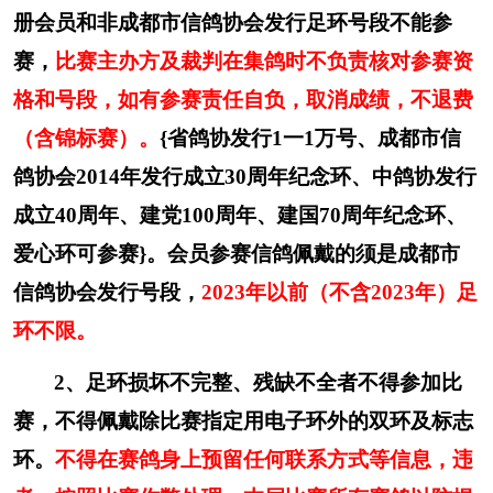
配的
须填写一式两份信鸽比赛报名表。填写应字
册会员和非成都市信鸽协会发行足环号段不能参
迹清楚、工整。鸽棚、经纬度地址、联系电话等
赛，
比赛主办方及裁判在集鸽时不负责核对参赛资
内容真实，错填者成绩无效。
格和号段，
如有参赛责任自负，取消成绩，不退费
4、本次比赛采用
新爱羽
牌和
科汇
电子扫描
（含锦标赛）。
{省鸽协发行1一1万号、成都市信
器。
鸽协会2014年发行成立30周年纪念环、中鸽协发行
5、对成绩不真实者，欢迎进行实名举报，
成立40周年、建党100周年、建国70周年纪念环、
并将对举报者信息进行保密。裁委会有权委派裁
判员到棚执裁和对进奖鸽进行查棚，到棚执裁及
爱心环可参赛}。
会员参赛信鸽佩戴的须是成都市
查棚时不配合和被俘鸽、死亡鸽、无鸽者成绩无
信鸽协会发行号段
，
2023年以前（不含2023年）足
效。
环不限。
6、本届比赛，如遇到政府行为，地震、禽
2、足环损坏不完整、残缺不全者不得参加比
流感、车辆故障、交通事故、网络中断等不可抗
赛，不得佩戴除比赛指定用电子环外的双环及标志
力的意外情况，导致比赛无法正常进行，可视情
况延期或者采取其他措施。由此造成的损失，只
环。
不得在赛鸽身上预留任何联系方式等信息，违
退参赛费，举办单位不承担法律及经济责任。