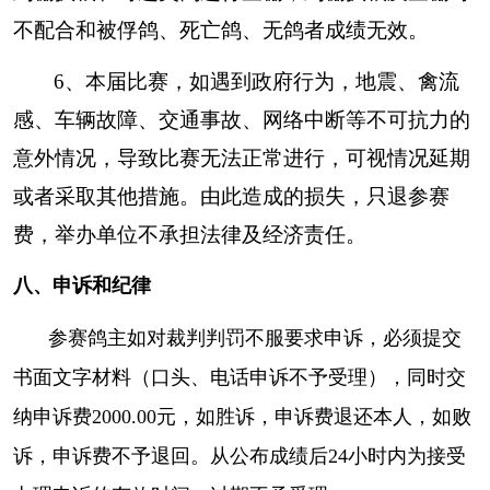
1、参赛者在比赛之前，必须对电子鸽钟设备进
不配合和被俘鸽、死亡鸽、无鸽者成绩无效。
行检测，提前做好参赛鸽信息的检录工作。
6、本届比赛，如遇到政府行为，地震、禽流
2、电子鸽钟属电子产品，随时可能出现故障，
请提前作好检测。赛鸽归巢后鸽钟若在10分钟内
感、车辆故障、交通事故、网络中断等不可抗力的
未上传，请检查手机卡是否安装正确，话费是否
意外情况，导致比赛无法正常进行，可视情况延期
充足，稍后请按“重传”键重新上传数据。
或者采取其他措施。由此造成的损失，只退参赛
3、比赛报到期间，比赛主办方不受理因鸽钟产
费，举办单位不承担法律及经济责任。
品质量、安装、操作不当造成漏扫、漏传、无数
八、申诉和纪律
据或上传超时的诉求。
4、受外界影响造成电子环丢失、损坏、无数据
参赛鸽主如对裁判判罚不服要求申诉，必须提交
或漏扫等问题责任自负。
书面文字材料（口头、电话申诉不予受理），同时交
5、裁判员只以网络上传有效时段内的正确数据
纳申诉费
2000.00元，如胜诉，申诉费退还本人，如败
为准，按分速统一排列名次，公布临时成绩，
诉，申诉费不予退回。从公布成绩后24小时内为接受
（上传超时、坐标异常一律无效）
，
（坐标异常