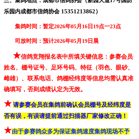
三、集鸽地点：成都市信鸽协会（新园大道
17号国防
点
15351213862
）
乐园内成都市信鸽协会
司放时间：预计
2026年05月19日晨
集鸽时间：暂定
2026年05月16日19点一23点
★
信鸽竞翔报名表中所填关键信息：参赛会
员姓名、棚号证号、足环号码、特征（羽色、眼
司放时间：预计
2026年05月19日晨
砂、雌雄）、联系电话、鸽棚经纬度等信息均需
★
信鸽竞翔报名表中所填关键信息：参赛会员
认真准确填写，否则成绩认定为无效。
★
请参赛会员在集鸽前确认会员棚号及经纬度
姓名、棚号证号、足环号码、特征（羽色、眼砂、
是否有误，有误请提前通过扫描器厂家修改正
长按识别二维码看详情
雌雄）、联系电话、鸽棚经纬度等信息均需认真准
确！
确填写，否则成绩认定为无效。
★
由于参赛鸽众多为保证集鸽速度集鸽现场不予
★
请参赛会员在集鸽前确认会员棚号及经纬度是
匹配
；
鸽事全汇聚，消息早知道
★
请参赛会员提前
匹配好电子环
！
★
请参赛会员
否有误，有误请提前通过扫描器厂家修改正确！
成都市信鸽协会旗下APP"鸽事汇"，详情咨询
提前
匹配好电子环
！
★
由于参赛鸽众多为保证集鸽速度集鸽现场不予
1.新版爱羽交鸽时需注明
红
/蓝
电子环，避免戴