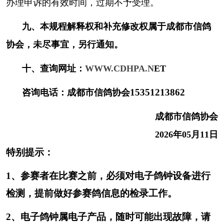
以在报到点裁判组验鸽时间为准计算成绩）
，供
办理申诉的有效时间，过期不予受理。
参赛鸽主查询，核对，如有异议鸽主应在
24小时
九、本规程解释权和补充修改权属于成都市信鸽
内申报。对进奖鸽随机查棚，查棚后公布正式成
协会，未尽事宜，另行通知。
绩。
6、新爱羽电子扫描鸽钟使用要求：
十、查询网址：
WWW.CDHPA.N
ET
①请在比赛报到前对鸽钟进行GPRS和GPS
15351213862
咨询电话：成都市信鸽协会
检测，是否双在线，检查手机卡内话费是否充
足，发现问题请及时解决或与厂家联系解决。
成都市信鸽协会
②会员在鸽钟中输入赛鸽信息如有错误,责
2026年05月11日
任自负。
特别提示：
7、电子扫描鸽钟厂家提供的网上直播信息仅供
参考，不作为最终成绩，所有比赛成绩均以市鸽
1、参赛者在比赛之前，必须对电子鸽钟设备进行
协网站发布为准。
检测，提前做好参赛鸽信息的检录工作。
广州文翎新爱羽公司成都售后电
2、电子鸽钟属电子产品，随时可能出现故障，请
话
:18780142590、13881825011