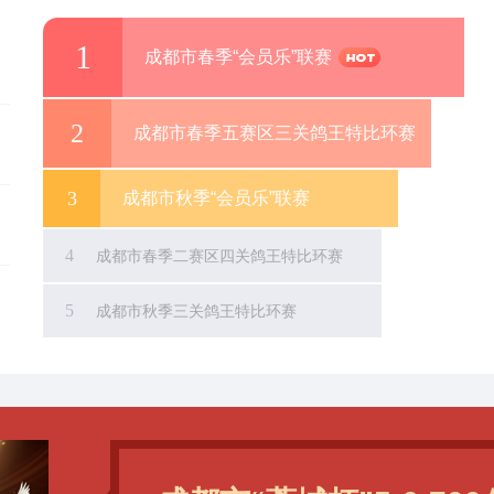
1
成都市春季“会员乐”联赛
2
成都市春季五赛区三关鸽王特比环赛
3
成都市秋季“会员乐”联赛
4
成都市春季二赛区四关鸽王特比环赛
5
成都市秋季三关鸽王特比环赛