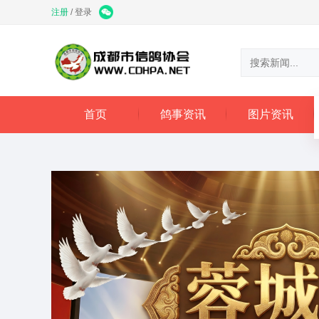
注册
/
登录
首页
鸽事资讯
图片资讯