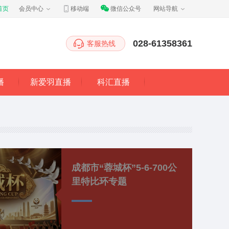
首页
会员中心
移动端
微信公众号
网站导航
028-61358361
客服热线
播
新爱羽直播
科汇直播
成都市“蓉城杯”5-6-700公
里特比环专题
“蓉城杯” 是成都市信鸽协会主办的
一岁鸽中长距离特比环三关挑战
赛，以赛线难度高、参赛规模大、