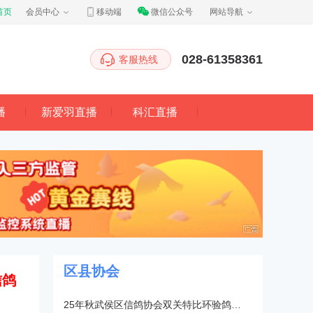
首页
会员中心
移动端
微信公众号
网站导航
028-61358361
客服热线
播
新爱羽直播
科汇直播
区县协会
信鸽
25年秋武侯区信鸽协会双关特比环验鸽…