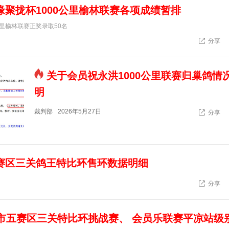
缘聚拢杯1000公里榆林联赛各项成绩暂排
公里榆林联赛正奖录取50名
分享
关于会员祝永洪1000公里联赛归巢鸽情
明
裁判部
2026年5月27日
分享
二赛区三关鸽王特比环售环数据明细
分享
都市五赛区三关特比环挑战赛、 会员乐联赛平凉站级