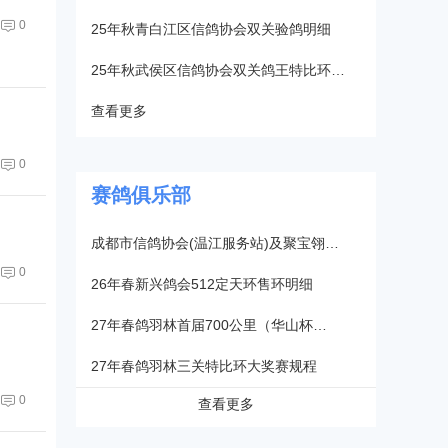
0
25年秋青白江区信鸽协会双关验鸽明细
25年秋武侯区信鸽协会双关鸽王特比环…
查看更多
0
赛鸽俱乐部
成都市信鸽协会(温江服务站)及聚宝翎…
0
26年春新兴鸽会512定天环售环明细
27年春鸽羽林首届700公里（华山杯…
27年春鸽羽林三关特比环大奖赛规程
0
查看更多