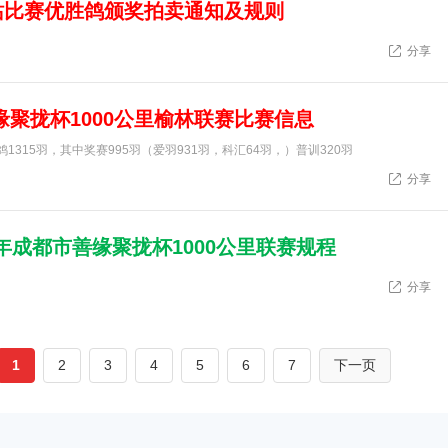
站比赛优胜鸽颁奖拍卖通知及规则
分享
缘聚拢杯1000公里榆林联赛比赛信息
1315羽，其中奖赛995羽（爱羽931羽，科汇64羽，）普训320羽
分享
6年成都市善缘聚拢杯1000公里联赛规程
分享
1
2
3
4
5
6
7
下一页