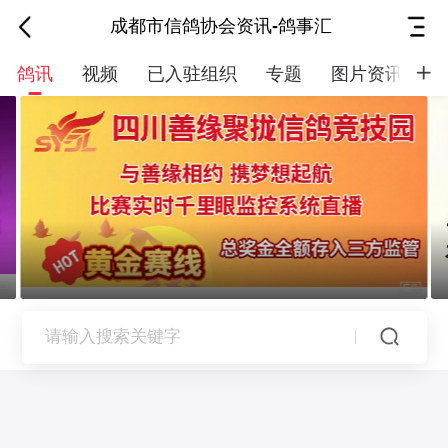
成都市信鸽协会资讯-鸽事汇
鸽讯
视频
已入驻组织
专题
图片资讯