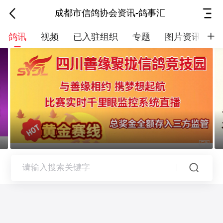
成都市信鸽协会资讯-鸽事汇
鸽讯
视频
已入驻组织
专题
图片资讯