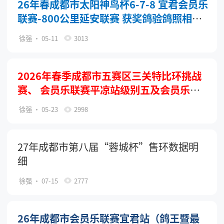
26年春成都市太阳神鸟杯6-7-8 宜君会员乐
联赛-800公里延安联赛 获奖鸽验鸽照相通
知
徐强
· 05-11
3013
2026年春季成都市五赛区三关特比环挑战
赛、 会员乐联赛平凉站级别五及会员乐联
赛铜川站比赛优胜鸽颁奖拍卖通知及规则
徐强
· 05-23
2998
27年成都市第八届“蓉城杯”售环数据明
细
徐强
· 07-15
2777
26年成都市会员乐联赛宜君站（鸽王暨最