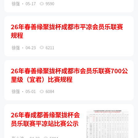
徐强
· 05-17
9590
26年春善缘聚拢杯成都市平凉会员乐联赛
规程
徐强
· 04-23
6211
26年春善缘聚拢杯成都市会员乐联赛700公
里级（宜君）比赛规程
徐强
· 05-01
6084
26年春成都善缘聚拢杯会
员乐联赛平凉站比赛公示