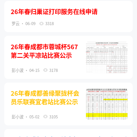
26年春归巢证打印服务在线申请
罗云
· 06-09
3318
26年春成都市蓉城杯567
第二关平凉站比赛公示
彭小波
· 04-15
3178
26年春成都善缘聚拢杯会
员乐联赛宜君站比赛公示
彭小波
· 05-02
3105