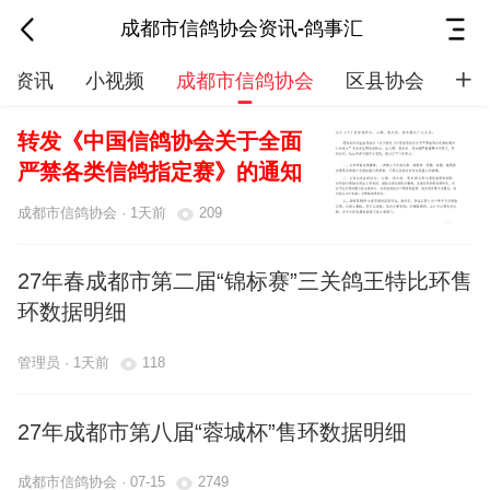
成都市信鸽协会资讯-鸽事汇
片资讯
小视频
成都市信鸽协会
区县协会
赛
转发《中国信鸽协会关于全面
严禁各类信鸽指定赛》的通知
成都市信鸽协会 · 1天前
209
27年春成都市第二届“锦标赛”三关鸽王特比环售
环数据明细
管理员 · 1天前
118
27年成都市第八届“蓉城杯”售环数据明细
成都市信鸽协会 · 07-15
2749