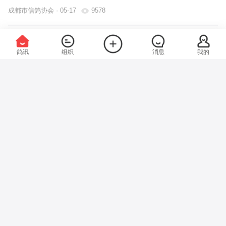
成都市信鸽协会 · 05-17
9578
26年春成都市会员乐联赛和800公里联赛暨蓉城
鸽讯
组织
消息
我的
杯(567)太阳神鸟杯(678)锦标赛(556)三关特比
环赛拍卖通知
成都市信鸽协会 · 05-16
10148
所有栏目
26年春成都市善缘聚拢杯800公里延安站全市联
鸽讯
视频
已入驻组织
专题
赛成绩
图片资讯
小视频
成都市信鸽
区县协会
罗贵勇 · 05-13
516
协会
赛鸽俱乐部
赛鸽公棚
26年春成都市1000公里联赛延期通知
成都市信鸽协会 · 05-13
3707