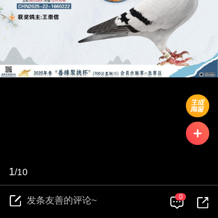
长按识别二维码看详情
鸽事全汇聚，消息早知道
1
/10
成都市信鸽协会旗下APP"鸽事汇"，详情咨询
0
发条友善的评论~