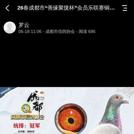
26春成都市“善缘聚拢杯”会员乐联赛铜川站前10
26春成都市“善缘聚拢
罗云
05-18 11:06
·
成都市信鸽协会
·
阅读 686
杯”会员乐联赛铜川站
前10名获奖鸽
2026-05-18
·
成都市信鸽协会