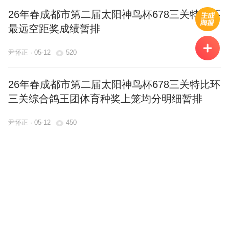
26年春成都市第二届太阳神鸟杯678三关特比环
2
心意鸽舍-何岗
2025-22-1677
最远空距奖成绩暂排
3
李金贵
2025-22-1677
尹怀正 · 05-12
520
4
朱泽军
2025-22-1677
26年春成都市第二届太阳神鸟杯678三关特比环
5
李斌
2025-22-1676
三关综合鸽王团体育种奖上笼均分明细暂排
6
李军
2025-22-1676
尹怀正 · 05-12
450
7
陈建
2025-22-1677
26年春成都市第二届太阳神鸟杯678三关特比环
0.00
三关综合鸽王团体育种奖成绩暂排
¥
8
刘新民
2025-22-1675
支付时间:
00
:
00
:
00
尹怀正 · 05-12
428
9
兰康平
2025-22-1675
26年春成都市第二届太阳神鸟杯678三关特比环
10
谭显富
2025-22-1676