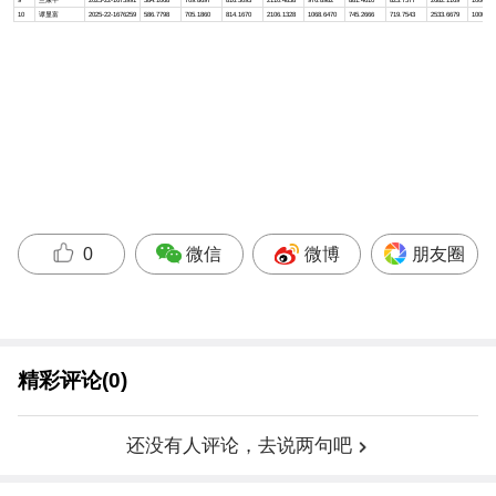
2025-22-
李斌
5
590.8436
710.1910
818.9261
1676714
2025-22-
李军
6
590.3139
708.1113
817.3134
1676745
2025-22-
陈建
7
593.7756
703.9134
815.3898
1677980
2025-22-
刘新民
8
592.6771
703.2768
814.6113
1675159
2025-22-
兰康平
9
584.1068
709.8697
816.5093
1675991
2025-22-
谭显富
10
586.7798
705.1860
814.1670
1676259
微信
微博
朋友圈
0
长按识别二维码看详情
鸽事全汇聚，消息早知道
精彩评论(0)
成都市信鸽协会旗下APP"鸽事汇"，详情咨询
还没有人评论，去说两句吧