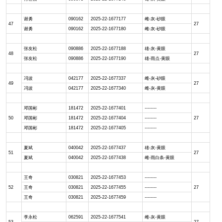
邱润
081296
2025-22-1676658
雄-灰-砂眼
汤志林
100227
汤志林
100227
肖卡
080571
2025-22-1676661
雄-雨点-黄眼
33
肖卡
080571
2025-22-1676662
雌-雨点-黄眼
17
汤志林
100227
李斌
020550
2025-22-1676714
雄-雨点-黄眼
汤志林
100227
34
李斌
020550
2025-22-1676715
雄-灰白条-黄眼
汤志林
100227
张文富
010577
2025-22-1676761
雄-灰-砂眼
张文富
010577
2025-22-1676763
雄-雨点-砂眼
35
张文富
010577
2025-22-1676766
雄-灰-黄眼
高金平
090783
张文富
010577
2025-22-1676769
雄-雨点-黄眼
18
高金平
090783
范祥昌
100124
2025-22-1676881
雌-灰-黄眼
高金平
090783
36
范祥昌
100124
2025-22-1676882
雄-灰-黄眼
范祥昌
100124
2025-22-1676884
雌-灰-黄眼