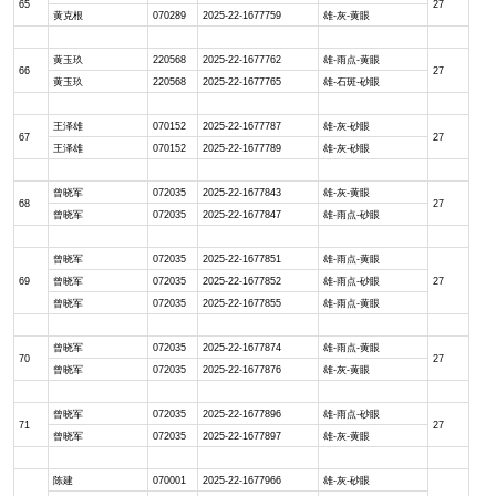
苏绍昌
132564
付世云
090073
2025-22-1677133
雄-灰-砂眼
24
45
付世云
090073
2025-22-1677137
雄-麒麟花-黄眼
苏绍昌
132564
付世云
090073
2025-22-1677141
雄-灰-黄眼
46
付世云
090073
2025-22-1677148
雄-灰-黄眼
兰康平
132537
谢勇
090162
2025-22-1677177
雌-灰-砂眼
25
兰康平
132537
47
谢勇
090162
2025-22-1677180
雌-灰-砂眼
兰康平
132537
张友松
090886
2025-22-1677188
雄-灰-黄眼
48
张友松
090886
2025-22-1677190
雄-雨点-黄眼
张涛
102839
冯波
042177
2025-22-1677337
雌-灰-砂眼
26
49
张涛
102839
冯波
042177
2025-22-1677340
雌-灰-黄眼