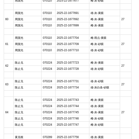
袁涛
090944
刘耻福
070362
2025-22-1676955
雄-灰-砂眼
41
刘耻福
070362
2025-22-1676958
雌-灰-砂眼
黄克忠
070193
2025-22-1676961
雄-灰-黄眼
李林
102780
黄克忠
070193
2025-22-1676962
雄-灰-砂眼
42
黄克忠
070193
2025-22-1676966
雄-灰-黄眼
22
李林
102780
黄克忠
070193
2025-22-1676970
雄-灰-砂眼
李林
102780
彭乐兵
070553
2025-22-1676993
雌-灰-黄眼
彭乐兵
070553
2025-22-1676995
雄-灰-黄眼
43
彭乐兵
070553
2025-22-1676998
雄-灰-砂眼
祝永洪
112510
彭乐兵
070553
2025-22-1677000
雄-灰-黄眼
23
祝永洪
112510
黄刚明
070068
2025-22-1677053
雄-灰白条-砂眼
44
黄刚明
070068
2025-22-1677054
雄-灰-砂眼