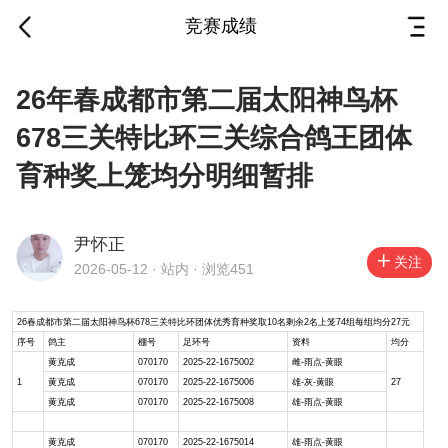
竞赛成绩
26年春成都市第二届太
26年春成都市第二届太阳神鸟杯
阳神鸟杯678三关特比
678三关特比环三关综合鸽王团体
环三关综合鸽王团体育
育种奖上笼均分明细暂排
2026-05-12
·
站内
种奖上笼均分明细暂排
尹怀正
26春成都市第二届太阳神鸟杯678三关特比环团体优秀育种奖取10名剩
关注
2026-05-12 · 站内 · 浏览451
名上笼74组每组均分27元
序号
鸽主
棚号
足环号
资料
黄克成
070170
2025-22-1675002
雌-雨点-黄眼
1
黄克成
070170
2025-22-1675006
雄-灰-黄眼
黄克成
070170
2025-22-1675008
雄-雨点-黄眼