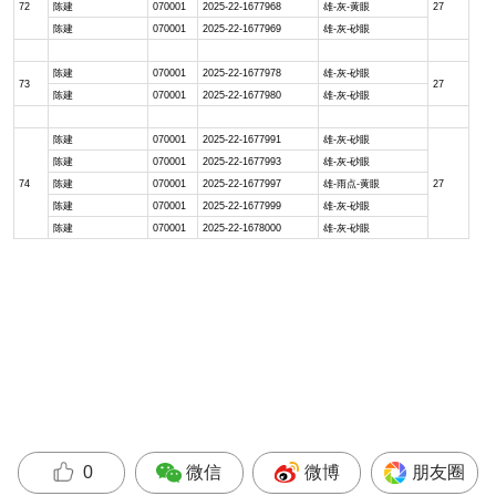
邓国彬
181472
2025-22-1677401
--------
50
邓国彬
181472
2025-22-1677404
--------
陈曦
040989
邓国彬
181472
2025-22-1677405
--------
27
陈曦
040989
夏斌
040042
2025-22-1677437
雄-灰-黄眼
51
陈曦
040989
夏斌
040042
2025-22-1677438
雌-雨白条-黄眼
王奇
030821
2025-22-1677453
--------
52
王奇
030821
2025-22-1677455
--------
陈曦
040989
王奇
030821
2025-22-1677459
--------
陈曦
040989
28
李永松
062591
2025-22-1677541
雌-灰-黄眼
53
陈曦
040989
李永松
062591
2025-22-1677542
雌-灰-黄眼
微信
微博
朋友圈
0
陈曦
040989