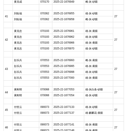
蒲兵
100019
陈曦
040989
2025-22-1676226
--------
28
14
陈曦
040989
2025-22-1676227
--------
蒲兵
100019
陈曦
040989
2025-22-1676228
--------
谭显富
040028
2025-22-1676252
雄-灰-砂眼
29
潘林
102629
谭显富
040028
2025-22-1676259
雄-灰-黄眼
15
潘林
102629
陈卫红
062132
2025-22-1676538
雄-灰-砂眼
30
陈卫红
062132
2025-22-1676539
雄-雨点-砂眼
陈止戈
070224
余鸿
081198
2025-22-1676617
雄-雨点-砂眼
16
31
余鸿
081198
2025-22-1676618
雌-灰-砂眼
陈止戈
070224
余鸿
081198
2025-22-1676620
雌-灰-砂眼
邱润
081296
2025-22-1676655
雄-灰-黄眼
32