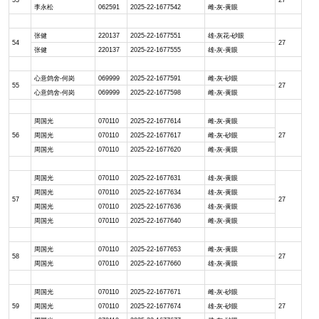
周国光
070110
2025-22-1676909
雌-灰-黄眼
王述康
090669
37
周国光
070110
2025-22-1676910
雌-灰-黄眼
19
王述康
090669
黄克成
070170
2025-22-1676923
雌-雨点-砂眼
38
黄克成
070170
2025-22-1676927
雄-灰白条-砂眼
沈序毛
090527
黄克成
070170
2025-22-1676933
雌-雨点-砂眼
20
39
黄克成
070170
2025-22-1676937
雌-雨点-砂眼
沈序毛
090527
黄克成
070170
2025-22-1676939
雌-灰白条-黄眼
黄克成
070170
2025-22-1676942
雌-灰-黄眼
袁涛
090944
40
黄克成
070170
2025-22-1676948
雌-灰-砂眼
黄克成
070170
2025-22-1676949
雌-灰-砂眼
21
袁涛
090944