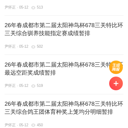
31
余鸿
081198
周国光
070110
2025-22-1677653
雌-灰-黄眼
58
尹怀正 · 05-12
513
周国光
070110
2025-22-1677660
雄-灰-黄眼
余鸿
081198
26年春成都市第二届太阳神鸟杯678三关特比环
周国光
070110
2025-22-1677671
雌-灰-砂眼
三关综合驯养技能指定赛成绩暂排
59
周国光
070110
2025-22-1677674
雄-灰-砂眼
邱润
081296
周国光
070110
2025-22-1677677
雌-灰-砂眼
尹怀正 · 05-12
502
32
邱润
081296
周国光
070110
2025-22-1677691
雄-灰-黄眼
26年春成都市第二届太阳神鸟杯678三关特比环
60
周国光
070110
2025-22-1677692
雌-灰-黄眼
最远空距奖成绩暂排
周国光
070110
2025-22-1677699
雌-灰-黄眼
尹怀正 · 05-12
519
肖卡
080571
33
周国光
070110
2025-22-1677704
雌-雨点-黄眼
肖卡
080571
26年春成都市第二届太阳神鸟杯678三关特比环
61
周国光
070110
2025-22-1677709
雌-灰-砂眼
三关综合鸽王团体育种奖上笼均分明细暂排
周国光
070110
2025-22-1677710
雄-灰-砂眼
尹怀正 · 05-12
450