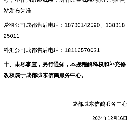
站发布为准。
爱羽公司成都售后电话：
18780142590
、
138818
25011
科汇公司成都售后电话：
18116570021
十、未尽事宜，另行通知，本规程解释权和补充修
改权属于成都城东信鸽服务中心。
成都城东信鸽服务中心
2024
年
12
月
16
日