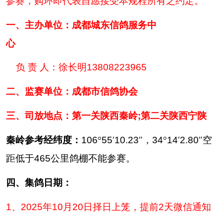
参赛，购环即代表自愿接受本规程所有之约定。
一、主办单位：成都城东信鸽服务中
一、主办单位：成都城东信鸽服务中
心
心
负
责
人：徐长明
13808223965
二、监赛单位：成都市信鸽协会
负
责
人：徐长明
13808223965
三、司放地点：第一关陕西秦岭
;
第二关陕西宁
陕
二、监赛单位：成都市信鸽协会
秦岭参考经纬度：
106
°
55
′
10.23
″，
34
°
14
′
2.80
″
三、司放地点：第一关陕西秦岭
;
第二关陕西宁陕
空距低于
465
公里鸽棚不能参赛。
长按识别二维码看详情
四、集鸽日期：
秦岭参考经纬度：
106
°
55
′
10.23
″，
34
°
14
′
2.80
″空
1
、
2025
年
10
月
20
日择日上笼，提前
2
天微信通
距低于
465
公里鸽棚不能参赛。
知
鸽事全汇聚，消息早知道
四、集鸽日期：
一关；二关集鸽时间：
11
点
-15
点，
15
点毁集鸽
成都市信鸽协会旗下APP"鸽事汇"，详情咨询
章，超时未盖章作为自动弃权处理；
1
、
2025
年
10
月
20
日择日上笼，提前
2
天微信通知
2
、
集鸽地点：
成都城东信鸽服务中心（成华区