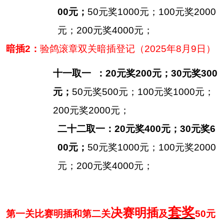
一把抓奖项主办方提取奖金
10%
作为鸽会费用。
00
元；
50
元奖
1000
元；
100
元奖
2000
七、出现下列情况时，奖金分配办法如下：
元；
200
元奖
4000
元；
1
、第一关放出当日无鸽归巢，则终止比赛，奖
暗插
2
：
验鸽滚章双关暗插登记（
2025
年
8
月
9
日）
金（含团体奖）由上笼鸽均分。（插组赛、暗插
赛全额退费）
十一取一
：
20
元奖
200
元；
30
元奖
300
2
、如在第一关在报到有效时间内名额未报满终
元；
50
元奖
500
元；
100
元奖
1000
元；
止比赛，有效归巢赛鸽超过录取名额
50%
，奖金
200
元奖
2000
元；
余额由获奖鸽均分。
3
、如在第一关在报到有效时间内名额未报满终
二十二取一：
20
元奖
400
元；
30
元奖
6
止比赛，有效归巢鸽未超过录取名额
50%
，奖金
00
元；
50
元奖
1000
元；
100
元奖
2000
余额由上笼鸽均分。
元；
200
元奖
4000
元；
4
、如在第二关在报到有效时间内名额未报满双
关归巢鸽成绩有效但归巢鸽超过
50%
，奖金余额
由双关鸽王获奖鸽均分；
套奖
决赛明插
第一关比赛明插和第二关
及
50
元
5
、如在第二关在报到有效时间内名额未报满双