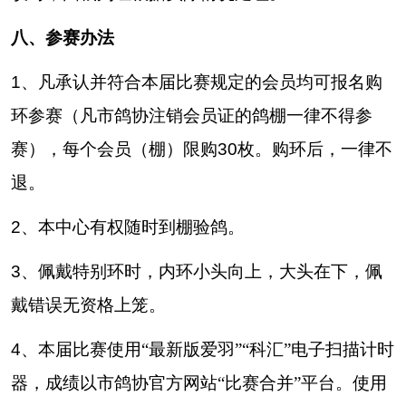
4
、受外界影响造成电子环丢失、损坏、无数据
八、参赛办法
或漏扫等问题责任自负。
1
、凡承认并符合本届比赛规定的会员均可报名购
5
、裁判员只以网络上传有效时段内的正确数据
为准，按分速统一排列名次，公布临时成绩。
环参赛（凡市鸽协注销会员证的鸽棚一律不得参
（上传超时、坐标异常一律无效），供参赛鸽主
赛），每个会员（棚）限购
30
枚。购环后，一律不
查询，核对，如有异议鸽主应在
24
小时内申报。
退。
对进奖鸽随机查棚，查棚后公布正式成绩。
6
、电子扫描鸽钟使用请注意厂家免责声明：
2
、本中心有权随时到棚验鸽。
①请在比赛报到前对鸽钟进行检测
,
拔出
GPRS
天
3
、佩戴特别环时，内环小头向上，大头在下，佩
线，检查手机卡内话费是否充足，检查
GPS
是否
戴错误无资格上笼。
正常工作。发现问题请及时解决或与厂家联系解
决。
4
、本届比赛使用“最新版爱羽”“科汇”电子扫描计时
②会员在鸽钟中输入赛鸽信息如有错误
,
责任自
器，成绩以市鸽协官方网站“比赛合并”平台。使用
负。