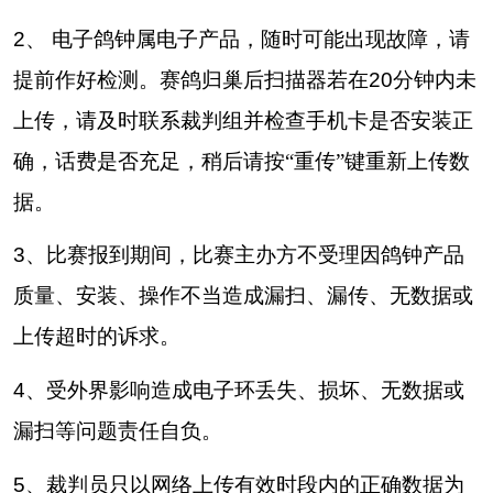
2
、
电子鸽钟属电子产品，随时可能出现故障，请
提前作好检测。赛鸽归巢后扫描器若在
20
分钟内未
上传，请及时联系裁判组并检查手机卡是否安装正
确，话费是否充足，稍后请按“重传”键重新上传数
据。
3
、比赛报到期间，比赛主办方不受理因鸽钟产品
质量、安装、操作不当造成漏扫、漏传、无数据或
上传超时的诉求。
4
、受外界影响造成电子环丢失、损坏、无数据或
漏扫等问题责任自负。
5
、裁判员只以网络上传有效时段内的正确数据为