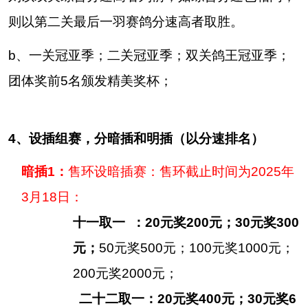
二十二取一：
20
元奖
400
元；
30
元奖
600
元；
50
则以第二关最后一羽赛鸽分速高者取胜。
元奖
1000
元；
100
元奖
2000
元；
200
元奖
4000
b、
一关冠亚季；二关冠亚季；双关鸽王冠亚季；
元；
第一关比赛明插和第二关
决赛明插
及
套奖
50
元七
团体奖前
5
名颁发精美奖杯；
取一奖
300
元：
十一取一
：
20
元奖
200
元；
30
元奖
300
元；
50
套奖
1
：
300
元
/
4
、设插组赛，分暗插和明插（以分速排名）
元奖
500
元；
100
元奖
1000
元；
200
元奖
2000
枚
，
十一取一
奖励
3000
元，尾奖不足以实际售环
元；
暗插
1
：
售环设暗插赛：售环截止时间为
2025
年
二十二取一：
20
元奖
400
元；
30
元奖
600
元；
50
套奖
2
：
500
元
/
3
月
18
日：
元奖
1000
元；
100
元奖
2000
元；
200
元奖
4000
枚
，
十一取一
奖励
5000
元，尾奖不足以实际售环
十一取一
：
20
元奖
200
元；
30
元奖
300
元；
元；
50
元奖
500
元；
100
元奖
1000
元；
一
把
抓
：
50
元、
100
元
暗插成绩排名以在有效期内的单羽奖成绩为准排
200
元奖
2000
元；
列。
二十二取一：
20
元奖
400
元；
30
元奖
6