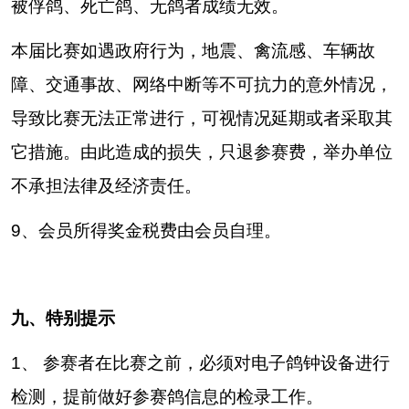
被俘鸽、死亡鸽、无鸽者成绩无效。
本届比赛如遇政府行为，地震、禽流感、车辆故
障、交通事故、网络中断等不可抗力的意外情况，
导致比赛无法正常进行，可视情况延期或者采取其
它措施。由此造成的损失，只退参赛费，举办单位
不承担法律及经济责任。
9
、会员所得奖金税费由会员自理。
九、特别提示
1
、
参赛者在比赛之前，必须对电子鸽钟设备进行
检测，提前做好参赛鸽信息的检录工作。