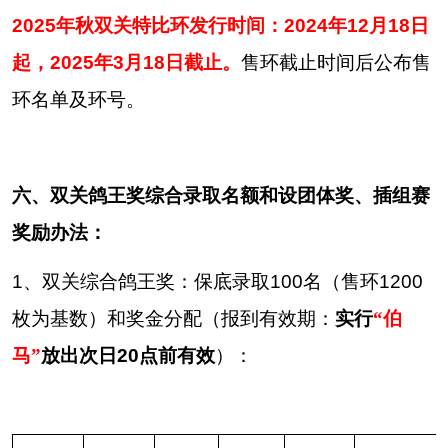
2025
年秋双关特比环发行时间：
2024
年
12
月
18
日
1200
枚为基数）和奖金分配（报到有效期：
实
起，
2025
年
3
月
18
日截止。
售环截止时间后公布售
行
“伯马”
放出次日
20
点前有效
）：
环名单及环号。
第
4
—
名
次
冠
军
亚
军
季
军
10
名
6000
5000
4000
3000
六、双关鸽王奖综合录取名额和设团体奖、插组赛
奖
金
元
元
元
元
奖励办法：
1200
枚为基数，超过则每多售出
10
枚增加一个名
综合双关鸽王归巢鸽两关分速相加进行排名，分
1、
双关综合鸽王奖：保底录取
100
名（售环
1200
速高者名次在前
枚为基数）和奖金分配（报到有效期：
实行
“伯
荣获双关鸽王，鸽会不拍卖，前
50
名免费照相。
马”
放出次日
20
点前有效
）：
2
、套奖
1
、
300
元
/
枚，套奖
2
、
500
元
/
枚，
购环
时第一时间缴费登记
套奖
1
：
300
元
/
枚
，
十一取一
奖励
3000
元，尾奖不足