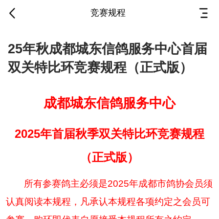
竞赛规程
25年秋成都城东信鸽服
25年秋成都城东信鸽服务中心首届
务中心首届双关特比环
双关特比环竞赛规程（正式版）
竞赛规程（正式版）
2024-12-16
·
城东信鸽服务中心
成都城东信鸽服务中心
成都城东信鸽服务中心
2025
年首届秋季双关特比环竞赛规程
2025
年首届秋季双关特比环竞赛规程（正式
（正式版）
版）
所有参赛鸽主必须是
2025
年成都市鸽协会
所有参赛鸽主必须是
2025
年成都市鸽协会员须
员须认真阅读本规程，凡承认本规程各项约定之
认真阅读本规程，凡承认本规程各项约定之会员可
会员可参赛，购环即代表自愿接受本规程所有之
约定。