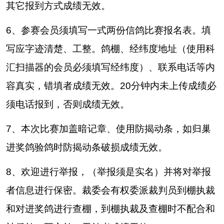
其它报到方式成绩无效。
7
、电子扫描鸽钟厂家提供的网上直播信息仅供
参考，不作为最终成绩，所有比赛成绩均以市鸽
6
、参赛会员须填写一式两份信鸽比赛报名表。填
协网站发布为准。
写应字迹清楚、工整。鸽棚、经纬度地址（使用科
爱羽公司成都售后电话：
18780142590
、
汇扫描器的会员必须填写经纬度）、联系电话等内
13881825011
科汇公司成都售后电话：
18116570021
容真实，错填者成绩无效。
20
分钟内未上传成绩必
十、未尽事宜，另行通知，本规程解释权和补充
须电话报到，否则成绩无效。
修改权属于成都城东信鸽服务中心。
7
、本次比赛加盖暗记章、使用防揭动条，如归巢
成都城东信鸽服务中心
2024
年
12
月
16
日
进奖鸽验鸽时防揭动条破损成绩无效。
8
、欢迎进行举报，（举报须是实名）并将对举报
者信息进行保密。裁委会有权委派裁判员到棚执裁
和对进奖鸽进行查棚，到棚执裁及查棚时不配合和