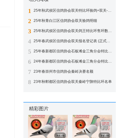
1
25年秋武侯区信鸽协会双关特比环验鸽+双关-第二关-第一关暗插明细
2
25年秋青白江区信鸽协会双关验鸽明细
3
25年秋武侯区信鸽协会双关鸽王特比环售环数据明细
4
25年春武侯区信鸽协会双关报名登记表 (正式版）
5
25年春新都区信鸽协会石板滩金三角分会特比环售环名单与暗插明细
6
24年春新都区信鸽协会石板滩金三角分会特比环售环名单与暗插明细
7
23年春崇州市信鸽协会秦岭决赛名额
8
23年秋郫都区信鸽协会双关秦岭宁陕特比环名单
精彩图片
7图
7图