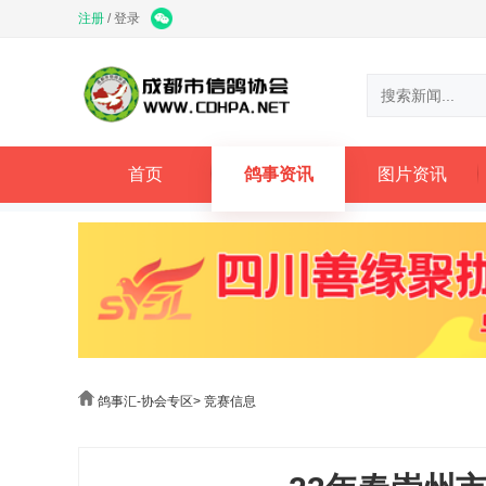
注册
/
登录
首页
鸽事资讯
图片资讯
鸽事汇-协会专区
>
竞赛信息