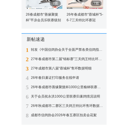
7图
7图
26春成都市“善缘聚拢
26年春成都市“蓉城杯”5-
杯”平凉会员乐联赛级别
6-7三关特比环赛冠
5前10名获奖鸽
军-50名获奖鸽
新帖速递
1
转发《中国信鸽协会关于全面严禁各类信鸽指定赛》的通知
2
27年春成都市第二届“锦标赛”三关鸽王特比环售环数据明细
3
27年成都市第八届“蓉城杯”售环数据明细
4
26年春归巢证打印服务在线申请
5
26年春成都市善缘聚拢杯1000公里榆林联赛各项成绩暂排
6
关于会员祝永洪1000公里联赛归巢鸽情况说明
7
26年秋成都市二赛区三关鸽王特比环售环数据明细
8
成都市信鸽协会2026年春五赛区拍卖会花絮