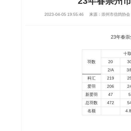
23年春崇州
2023-04-05 19:55:46
来源：
崇州市信鸽协会
23年春
十
羽数
20
3
2/A
3/
科汇
219
2
爱羽
206
2
新爱羽
47
5
总羽数
472
5
名额
4.