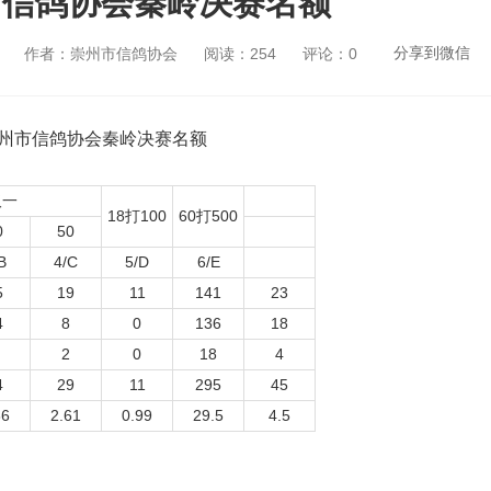
市信鸽协会秦岭决赛名额
分享到微信
作者：崇州市信鸽协会
阅读：254
评论：0
崇州市信鸽协会秦岭决赛名额
取一
18打100
60打500
0
50
B
4/C
5/D
6/E
5
19
11
141
23
4
8
0
136
18
2
0
18
4
4
29
11
295
45
86
2.61
0.99
29.5
4.5