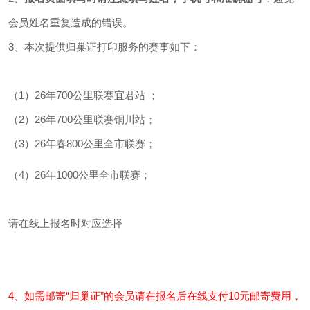
3、本次提供归巢证打印服务的赛事如下：
会员姓名重复造成的错误。
（1）26年700公里联赛宜君站 ；
3、本次提供归巢证打印服务的赛事如下：
（2）26年700公里联赛铜川站；
（3）26年春800公里全市联赛；
（1）26年700公里联赛宜君站 ；
（4）26年1000公里全市联赛；
（2）26年700公里联赛铜川站；
请在线上报名时对应选择
4、如需邮寄“归巢证”的会员请在报名后在线支
（3）26年春800公里全市联赛；
付10元邮寄费用，并填写准确的收件信息。
长按识别二维码看详情
（4）26年1000公里全市联赛；
5、需要自取的会员，请自行前往协会所在地：
成都市武侯区新园大道17号国防乐园，领取。
请在线上报名时对应选择
咨询电话：16608033276（会员部）
鸽事全汇聚，消息早知道
成都市信鸽协会旗下APP"鸽事汇"，详情咨询
4、如需邮寄“归巢证”的会员请在报名后在线支付10元邮寄费用，