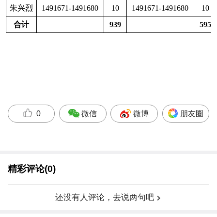
史忠成
1491336-1491340
5
宋旭刚
1491371-1491380
10
孙久元
1491501-1491530
30
14
孙科
1491911-1491920
10
14
唐成德
1491276-1491280
5
14
微信
微博
朋友圈
0
唐建
1491471-1491480
10
唐荣均
1491651-1491670
20
精彩评论(0)
陶厚刚
1491351-1491370
20
14
还没有人评论，去说两句吧
陶启富
1491311-1491320
10