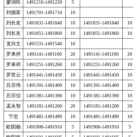
宋旭刚
1491371-1491380
10
孙久元
1491501-1491530
30
1491501-1491530
30
李果
1491466-1491470
5
14
孙科
1491911-1491920
10
1491911-1491920
10
唐成德
1491276-1491280
5
1491276-1491280
5
李果
1491461-1491465
5
唐建
1491471-1491480
10
唐荣均
1491651-1491670
20
陶厚刚
1491351-1491370
20
1491351-1491370
20
李会
1491271-1491275
5
14
陶启富
1491311-1491320
10
陶远贵
1491921-1491925
5
李会
1491961-1491970
10
14
汪涛
1491891-1491900
10
王成树
1491681-1491690
10
1491681-1491690
10
王川
1491091-1491100
10
1491091-1491100
10
李君和
1491071-1491080
10
14
吴平
1491971-1491980
10
1491971-1491980
10
吴平
1491406-1491410
5
1491406-1491410
5
项建如
1491421-1491430
10
1491421-1491430
10
李良
1491231-1491240
10
14
项建如
1491611-1491620
10
1491611-1491620
10
肖玉平
1491981-1492000
20
李良
1491951-1491960
10
14
颜旭
1491001-1491060
60
1491001-1491060
60
杨成林
1491101-1491110
10
1491101-1491110
10
杨驰
1491211-1491215
5
1491211-1491215
5
李廷辉
1491331-1491335
5
叶忠富
1491711-1491720
10
余重九
1491321-1491330
10
1491321-1491330
10