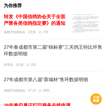
为你推荐
陶远贵
1491921-1491925
5
转发《中国信鸽协会关于全面
汪涛
1491891-1491900
10
严禁各类信鸽指定赛》的通知
王成树
1491681-1491690
10
14
成都市信鸽协会 · 2天前
278
王川
1491091-1491100
10
14
27年春成都市第二届“锦标赛”三关鸽王特比环售
环数据明细
吴平
1491971-1491980
10
14
管理员 · 3天前
203
吴平
1491406-1491410
5
14
27年成都市第八届“蓉城杯”售环数据明细
项建如
1491421-1491430
10
14
成都市信鸽协会 · 07-15
2805
项建如
1491611-1491620
10
14
26年春归巢证打印服务在线申请