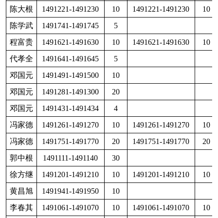
新兴2026年春季宁陕特
代孝全
1491641-1491645
5
邓国元
1491491-1491500
10
邓国元
1491281-1491300
20
姓名
230元档
数量
邓国元
1491431-1491434
4
冯家德
1491261-1491270
10
1491261-1491270
10
曾强
1491301-1491310
10
冯家德
1491751-1491770
20
1491751-1491770
20
郭中根
1491111-1491140
30
徐方继
1491201-1491210
10
1491201-1491210
10
曾云树
1491771-1491790
20
黄昌旭
1491941-1491950
10
李春其
1491061-1491070
10
1491061-1491070
10
陈大根
1491801-1491830
30
14
李果
1491466-1491470
5
1491466-1491470
5
李果
1491461-1491465
5
长按识别二维码看详情
李会
1491271-1491275
5
1491271-1491275
5
陈大根
1491221-1491230
10
14
李会
1491961-1491970
10
1491961-1491970
10
李君和
1491071-1491080
10
1491071-1491080
10
李良
1491231-1491240
10
1491231-1491240
10
陈学武
1491741-1491745
5
李良
1491951-1491960
10
1491951-1491960
10
鸽事全汇聚，消息早知道
李廷辉
1491331-1491335
5
程富贵
1491621-1491630
10
14
李文勇
1491841-14911845
5
1491841-14911845
5
成都市信鸽协会旗下APP"鸽事汇"，详情咨询
李忠德
1491721-1491730
10
廖润民
1491861-1491870
10
1491861-1491870
10
代孝全
1491641-1491645
5
廖润民
1491881-1491890
10
1491881-1491890
10