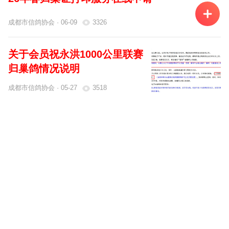
肖玉平
1491981-1492000
20
成都市信鸽协会 · 06-09
3326
颜旭
1491001-1491060
60
14
关于会员祝永洪1000公里联赛
杨成林
1491101-1491110
10
14
归巢鸽情况说明
杨驰
1491211-1491215
5
14
成都市信鸽协会 · 05-27
3518
叶忠富
1491711-1491720
10
26年秋成都市二赛区三关鸽王特比环售环数据
0.00
余重九
1491321-1491330
10
14
明细
¥
支付时间:
00
:
00
:
00
成都市信鸽协会 · 05-25
693
余重九
1491341-1491350
10
14
余重九
1491435-1491440
5
14
2026年春季成都市五赛区三关特比环挑战赛、
微信支付
会员乐联赛平凉站级别五及会员乐联赛铜川站
余重九
1491541-1491550
10
14
比赛优胜鸽颁奖拍卖通知及规则
支付宝支付
成都市信鸽协会 · 05-23
3007