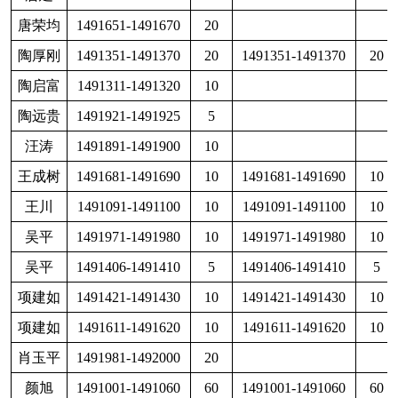
龙兴文
1491531-1491540
10
罗来祥
1491141-1491160
20
14
罗来祥
1491251-1491260
10
14
罗世云
1491441-1491450
10
14
吕宗伟
1491391-1491400
10
14
吕宗仪
1491381-1491390
10
14
孟永智
1491181-1491200
20
14
宁忠
1491481-1491490
10
14
欧阳杨
1491906-1491910
5
14