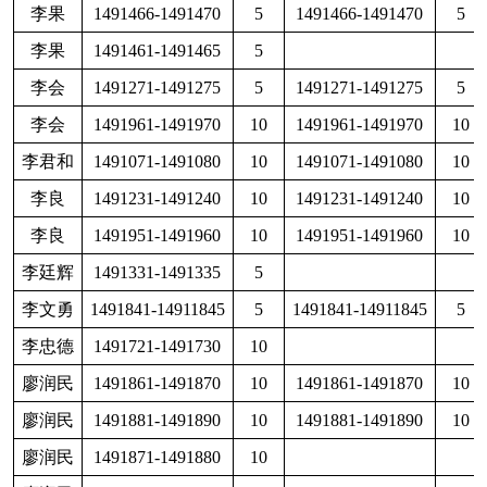
廖润民
1491871-1491880
10
邓国元
1491491-1491500
10
廖润民
1491216-1491220
5
刘德富
1491701-1491710
10
刘长友
1491831-1491840
10
1491831-1491840
10
邓国元
1491281-1491300
20
刘长友
1491851-1491860
10
1491851-1491860
10
龙兴文
1491531-1491540
10
罗来祥
1491141-1491160
20
1491141-1491160
20
邓国元
1491431-1491434
4
罗来祥
1491251-1491260
10
1491251-1491260
10
罗世云
1491441-1491450
10
1491441-1491450
10
冯家德
1491261-1491270
10
14
吕宗伟
1491391-1491400
10
1491391-1491400
10
吕宗仪
1491381-1491390
10
1491381-1491390
10
孟永智
1491181-1491200
20
1491181-1491200
20
冯家德
1491751-1491770
20
14
宁忠
1491481-1491490
10
1491481-1491490
10
欧阳杨
1491906-1491910
5
1491906-1491910
5
郭中根
1491111-1491140
30
欧阳杨
1491601-1491605
5
1491601-1491605
5
欧阳杨
1491901-1491905
5
欧阳杨
1491606-1491610
5
徐方继
1491201-1491210
10
14
裴家树
1491571-1491580
10
1491571-1491580
10
裴家树
1491581-1491600
20
黄昌旭
1491941-1491950
10
彭国全
1491551-1491570
20
彭国全
1491931-1491940
10
邵兴贵
1491081-1491090
10
1491081-1491090
10
李春其
1491061-1491070
10
14
史忠成
1491336-1491340
5